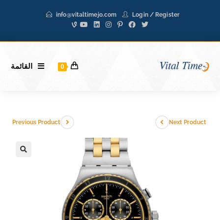
Ski
info@vitaltimejo.com
Login
/
Register
t
conten
القائمة
0
Previous Product
Next Product