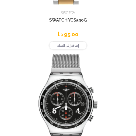
SWATCH
SWATCH YCS590G
95.00
د.ا
إضافة إلى السلة