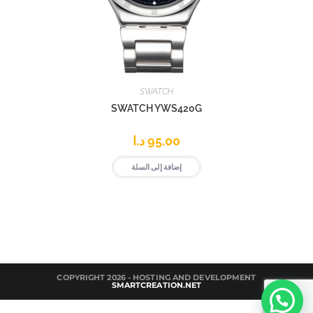
SWATCH
SWATCH YWS420G
95.00
د.ا
إضافة إلى السلة
COPYRIGHT 2026 - HOSTING AND DEVELOPMENT
SMARTCREATION.NET