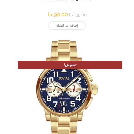
90.00
د.ا
135.00
د.ا
إضافة إلى السلة
تخفيض!